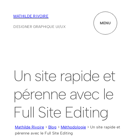
MATHILDE RIVOIRE
MENU
DESIGNER GRAPHIQUE UI/UX
Un site rapide et
pérenne avec le
Full Site Editing
Mathilde Rivoire
>
Blog
>
Méthodologie
> Un site rapide et
pérenne avec le Full Site Editing