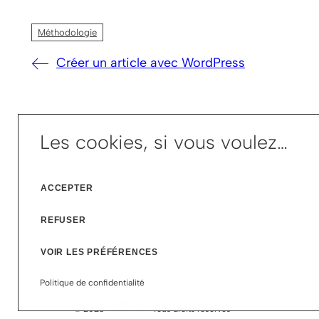
Méthodologie
Créer un article avec WordPress
Les cookies, si vous voulez…
ACCEPTER
REFUSER
Contact
Confidentialité
VOIR LES PRÉFÉRENCES
Linkedin
Facebook
X
Instagram
Politique de confidentialité
Mathilde Rivoire
© 2023 ·
· Tous droits réservés